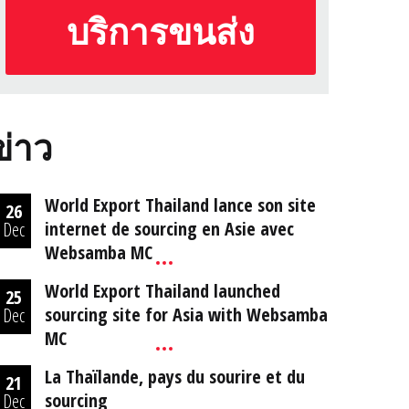
บริการขนส่ง
ข่าว
World Export Thailand lance son site
26
internet de sourcing en Asie avec
Dec
Websamba MC
World Export Thailand launched
25
sourcing site for Asia with Websamba
Dec
MC
La Thaïlande, pays du sourire et du
21
sourcing
Dec