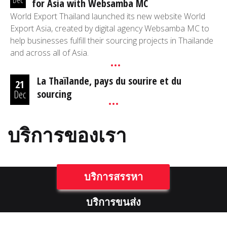
Dec
for Asia with Websamba MC
World Export Thailand launched its new website World
Export Asia, created by digital agency Websamba MC to
help businesses fulfill their sourcing projects in Thaïlande
and across all of Asia.
La Thaïlande, pays du sourire et du
21
sourcing
Dec
บริการของเรา
บริการสรรหา
บริการขนส่ง