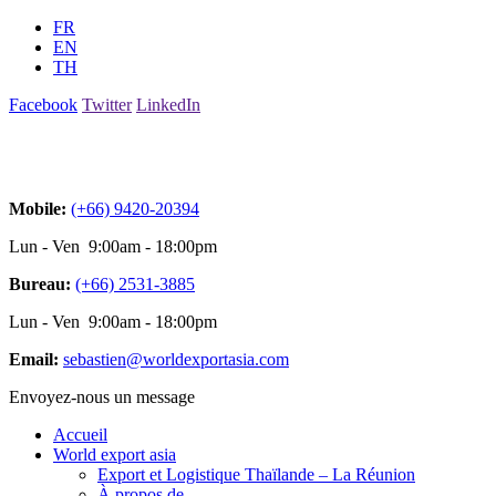
FR
EN
TH
Facebook
Twitter
LinkedIn
Mobile:
(+66) 9420-20394
Lun - Ven 9:00am - 18:00pm
Bureau:
(+66) 2531-3885
Lun - Ven 9:00am - 18:00pm
Email:
sebastien@worldexportasia.com
Envoyez-nous un message
Accueil
World export asia
Export et Logistique Thaïlande – La Réunion
À propos de